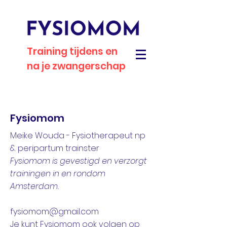
Training tijdens en
na je zwangerschap
Fysiomom
Meike Wouda -
Fysiotherapeut np
& peripartum trainster
Fysiomom is gevestigd en verzorgt
trainingen in en rondom
Amsterdam.
fysiomom@gmail.com
Je kunt Fysiomom ook
volgen op